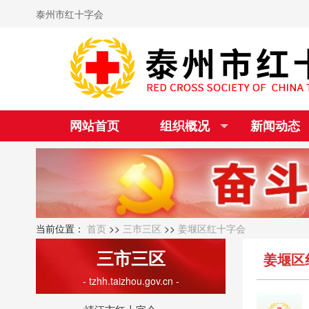
泰州市红十字会
网站首页
组织概况
新闻动态
当前位置：
首页
>>
三市三区
>>
姜堰区红十字会
三市三区
姜堰区
- tzhh.taizhou.gov.cn -